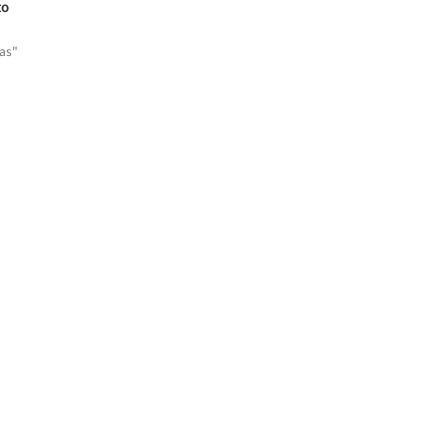
to
as"