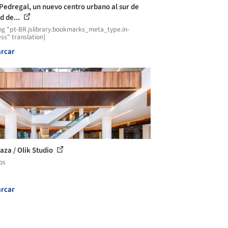
Pedregal, un nuevo centro urbano al sur de
d de...
ng "pt-BR.jslibrary.bookmarks_meta_type.in-
ss" translation]
rcar
laza / Olik Studio
os
rcar