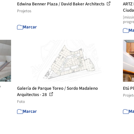
Edwina Benner Plaza / David Baker Architects
ARTZ 
Ciuda
Projetos
[missi
progre
Marcar
Ma
Galería de Parque Toreo / Sordo Madaleno
Etú P
Arquitectos - 28
Projet
Foto
Marcar
Ma