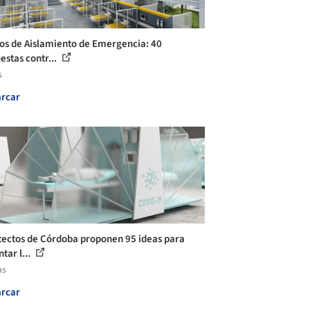
os de Aislamiento de Emergencia: 40
estas contr...
s
rcar
tectos de Córdoba proponen 95 ideas para
tar l...
as
rcar