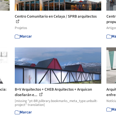
Centro Comunitario en Celaya / SPRB arquitectos
Centr
propu
Projetos
Artigo
Marcar
Ma
cia:
B+V Arquitectos + CHEB Arquitectos + Arquicon
Arqui
diseñarán e...
enfren
[missing "pt-BR.jslibrary.bookmarks_meta_type.unbuilt-
Notíci
project" translation]
Ma
Marcar