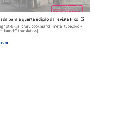
da para a quarta edição da revista Pixo
ng "pt-BR.jslibrary.bookmarks_meta_type.book-
t-launch" translation]
rcar