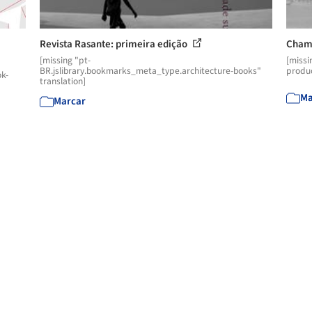
Revista Rasante: primeira edição
Chama
[missing "pt-
[missi
BR.jslibrary.bookmarks_meta_type.architecture-books"
produc
k-
translation]
Ma
Marcar