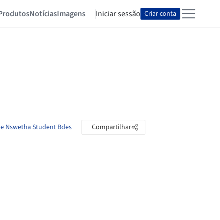
Produtos
Notícias
Imagens
Iniciar sessão
Criar conta
 de Nswetha Student Bdes
Compartilhar