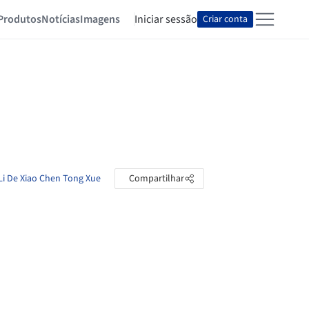
Produtos
Notícias
Imagens
Iniciar sessão
Criar conta
 Li De Xiao Chen Tong Xue
Compartilhar