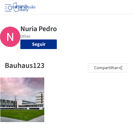
Iniciar sessão
Seguir
Bauhaus123
Compartilhar