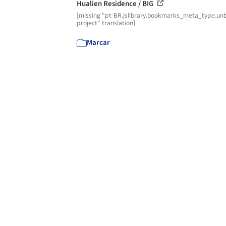
Hualien Residence / BIG
[missing "pt-BR.jslibrary.bookmarks_meta_type.unb
project" translation]
Marcar