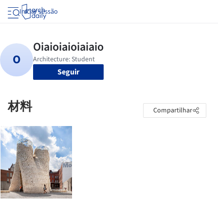
Iniciar sessão
Seguir
材料
Compartilhar