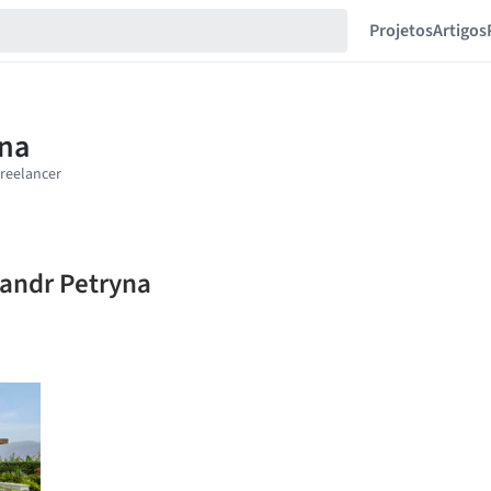
Projetos
Artigos
sandr Petryna