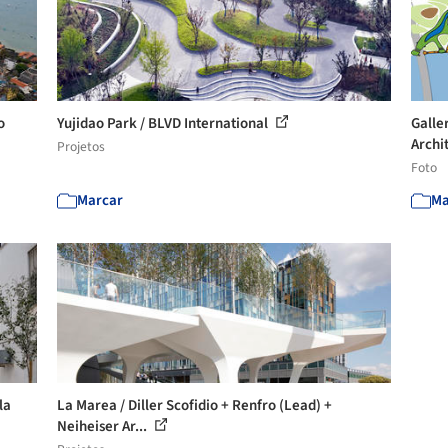
o
Yujidao Park / BLVD International
Galle
Archit
Projetos
Foto
Marcar
Ma
la
La Marea / Diller Scofidio + Renfro (Lead) +
Neiheiser Ar...