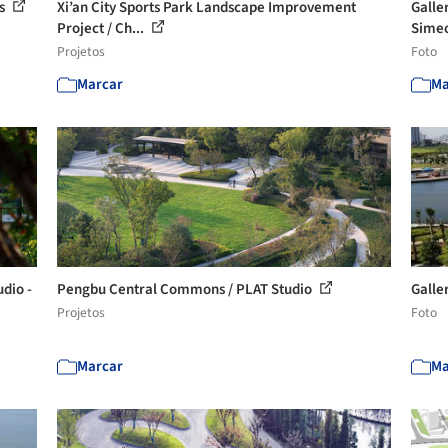
us
Xi’an City Sports Park Landscape Improvement
Galle
Project / Ch...
Simeo
Projetos
Foto
Marcar
Ma
dio -
Pengbu Central Commons / PLAT Studio
Galle
Projetos
Foto
Marcar
Ma