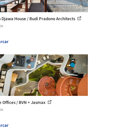
Djawa House / Budi Pradono Architects
os
rcar
e Offices / BVN + Jasmax
os
rcar