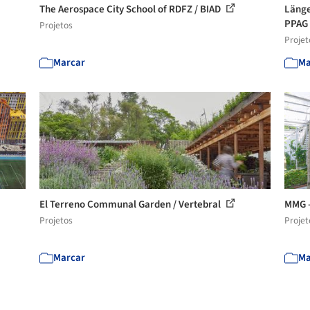
The Aerospace City School of RDFZ / BIAD
Länge
PPAG 
Projetos
Projet
Marcar
Ma
El Terreno Communal Garden / Vertebral
MMG –
Projetos
Projet
Marcar
Ma