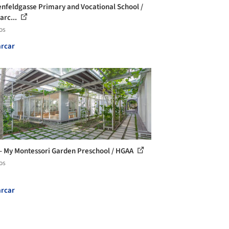
nfeldgasse Primary and Vocational School /
arc...
os
rcar
 My Montessori Garden Preschool / HGAA
os
rcar