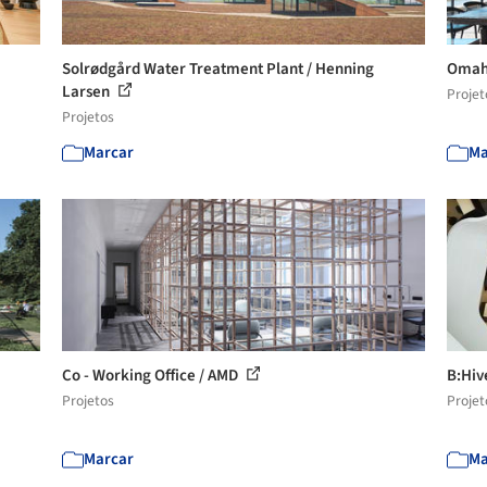
Solrødgård Water Treatment Plant / Henning
Omah 
Larsen
Projet
Projetos
Marcar
Ma
Co - Working Office / AMD
B:Hiv
Projetos
Projet
Marcar
Ma