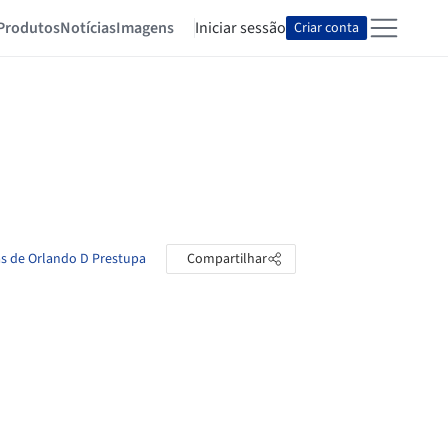
Produtos
Notícias
Imagens
Iniciar sessão
Criar conta
as de Orlando D Prestupa
Compartilhar