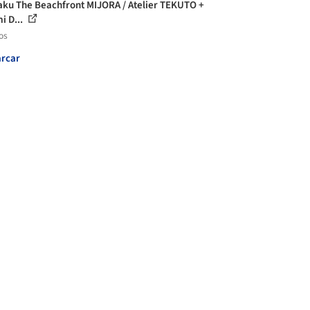
ku The Beachfront MIJORA / Atelier TEKUTO +
 D...
os
rcar