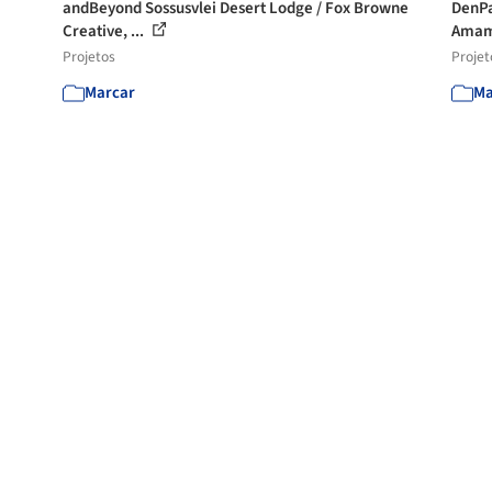
andBeyond Sossusvlei Desert Lodge / Fox Browne
DenPa
Creative, ...
Amami
Projetos
Projet
Marcar
Ma