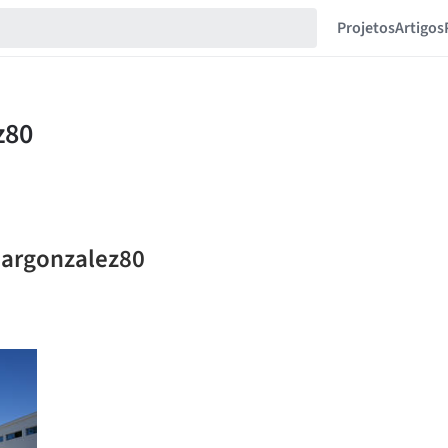
Projetos
Artigos
aargonzalez80