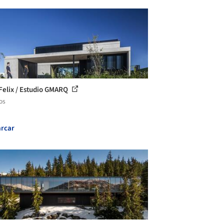
Felix / Estudio GMARQ
os
rcar