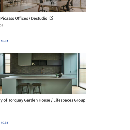
 Picasso Offices / Destudio
os
rcar
ry of Torquay Garden House / Lifespaces Group
rcar