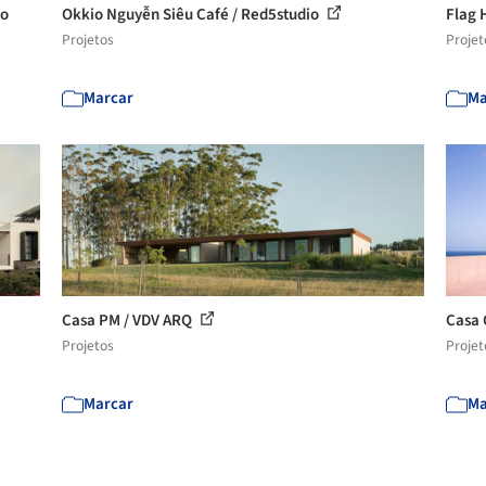
io
Okkio Nguyễn Siêu Café / Red5studio
Flag 
Projetos
Projet
Marcar
Ma
Casa PM / VDV ARQ
Casa 
Projetos
Projet
Marcar
Ma