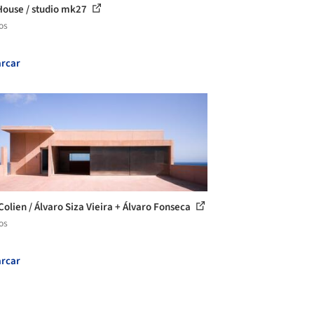
House / studio mk27
os
rcar
Colien / Álvaro Siza Vieira + Álvaro Fonseca
os
rcar