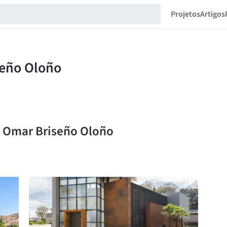
Projetos
Artigos
r Omar Briseño Oloño