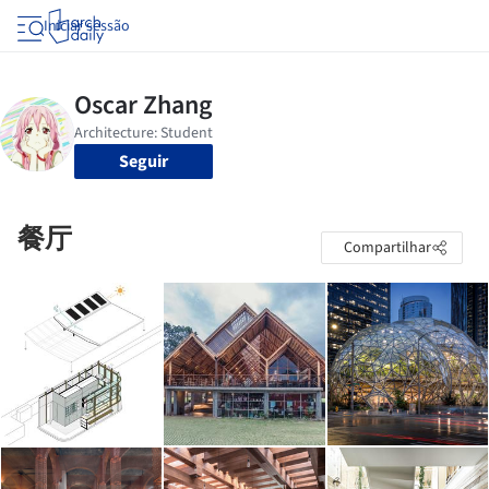
Iniciar sessão
Seguir
餐厅
Compartilhar