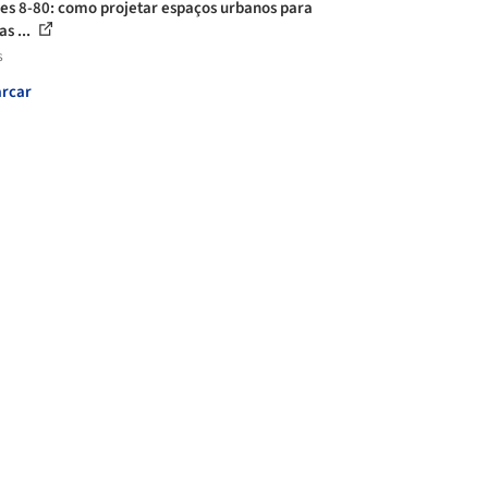
es 8-80: como projetar espaços urbanos para
s ...
s
rcar