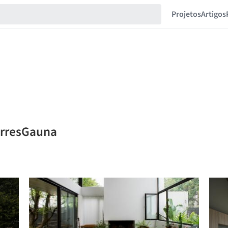
Projetos
Artigos
orresGauna