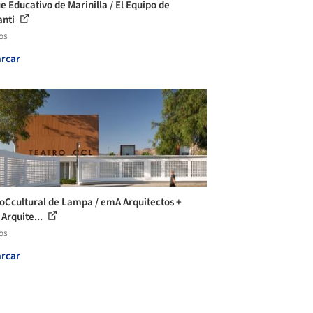
e Educativo de Marinilla / El Equipo de
anti
os
rcar
oCcultural de Lampa / emA Arquitectos +
Arquite...
os
rcar