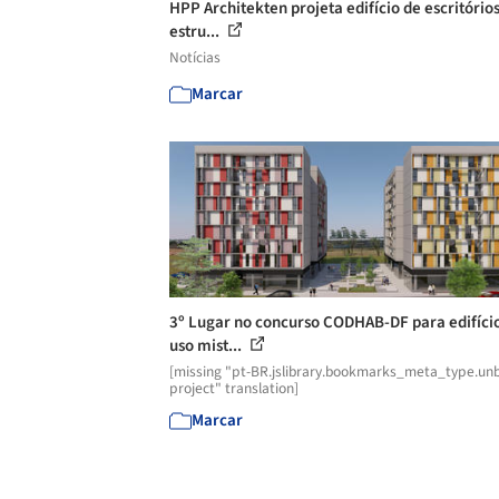
HPP Architekten projeta edifício de escritório
estru...
Notícias
Marcar
3º Lugar no concurso CODHAB-DF para edifíci
uso mist...
[missing "pt-BR.jslibrary.bookmarks_meta_type.unb
project" translation]
Marcar