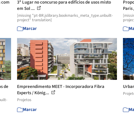
s com
3º Lugar no concurso para edifícios de usos misto
Propo
em Sol ...
Paris /
[missing "pt-BR.jslibrary.bookmarks_meta_type.unbuilt-
[missi
project" translation]
projec
Marcar
Ma
os de
Empreendimento MEET - Incorporadora Fibra
Urban
Experts / König...
Projet
uilt-
Projetos
Marcar
Ma