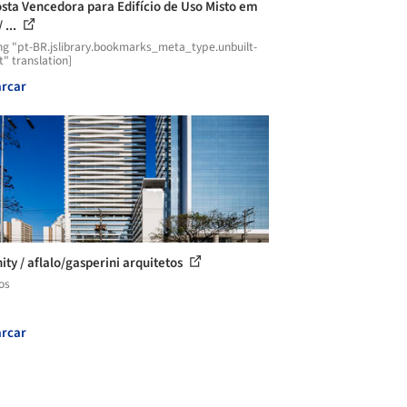
sta Vencedora para Edifício de Uso Misto em
 ...
ng "pt-BR.jslibrary.bookmarks_meta_type.unbuilt-
t" translation]
rcar
ity / aflalo/gasperini arquitetos
os
rcar