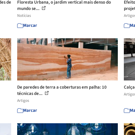
des de
Floresta Urbana, o jardim vertical mais denso do
Efeit
mundo se...
proje
Notícias
Artigo
Marcar
Ma
De paredes de terra a coberturas em palha: 10
Calça
técnicas de...
Artigo
Artigos
Marcar
Ma