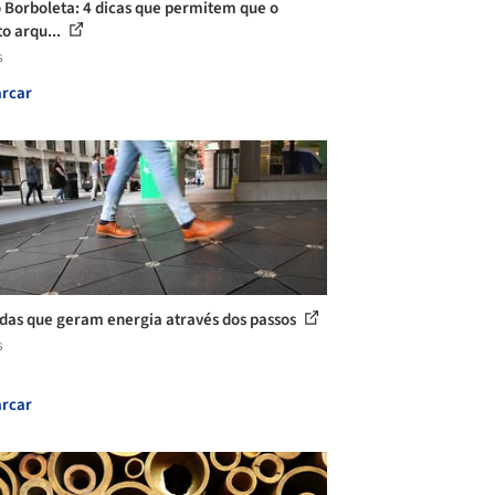
o Borboleta: 4 dicas que permitem que o
to arqu...
s
rcar
das que geram energia através dos passos
s
rcar