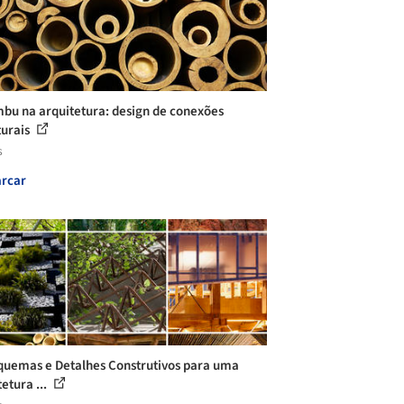
bu na arquitetura: design de conexões
turais
s
rcar
quemas e Detalhes Construtivos para uma
etura ...