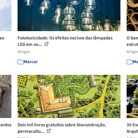
 ao
Fototoxicidade: Os efeitos nocivos das lâmpadas
O bam
LED em no...
estru
Artigos
Artigo
Marcar
Ma
mentos
Dois mil livros gratuitos sobre bioconstrução,
30 Es
permacultu...
Arquit