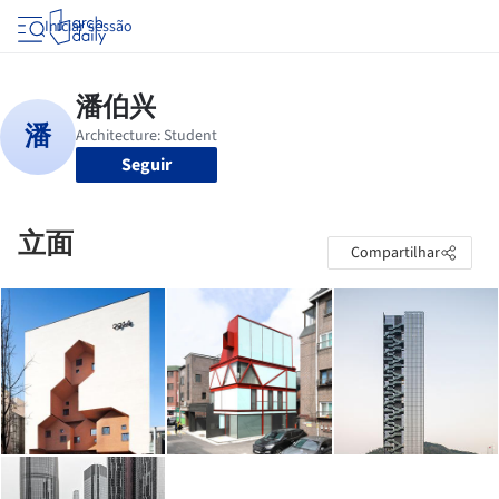
Iniciar sessão
Seguir
立面
Compartilhar