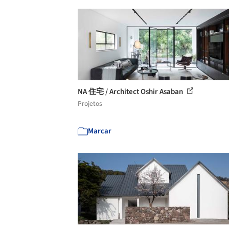
NA 住宅 / Architect Oshir Asaban
Projetos
Marcar