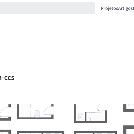
Projetos
Artigos
a-ccs