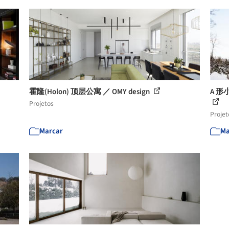
霍隆(Holon) 顶层公寓 ／ OMY design
A 形小
Projetos
Projet
Marcar
Ma