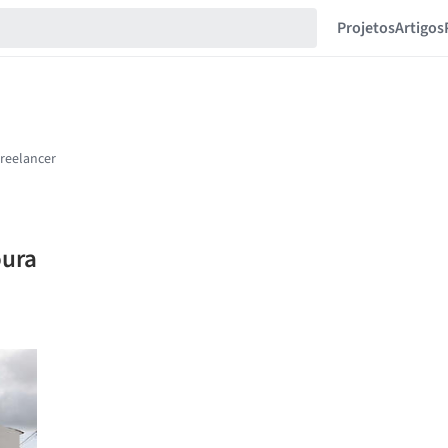
Projetos
Artigos
oura