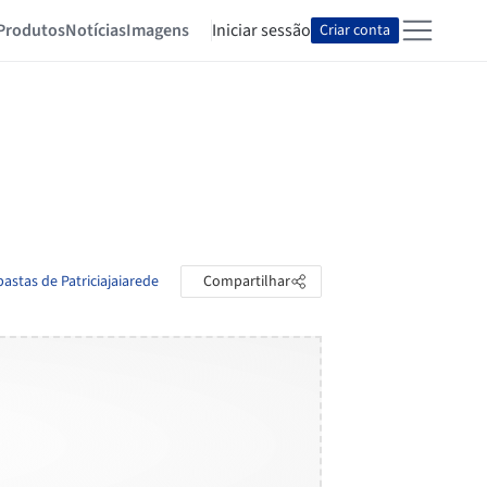
Produtos
Notícias
Imagens
Iniciar sessão
Criar conta
pastas de Patriciajaiarede
Compartilhar