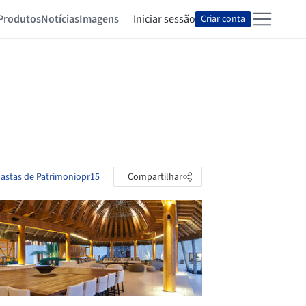
Produtos
Notícias
Imagens
Iniciar sessão
Criar conta
pastas de Patrimoniopr15
Compartilhar