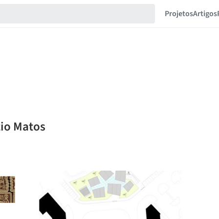
Projetos
Artigos
zio Matos