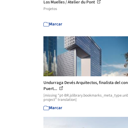
Los Muelles / Atelier du Pont
Projetos
Marcar
Undurraga Devés Arquitectos, finalista del co
Puert...
[missing "pt-BR.jslibrary.bookmarks_meta_type.unb
project" translation]
Marcar