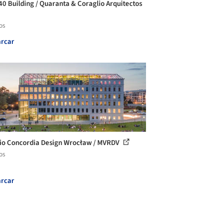
40 Building / Quaranta & Coraglio Arquitectos
os
rcar
cio Concordia Design Wrocław / MVRDV
os
rcar