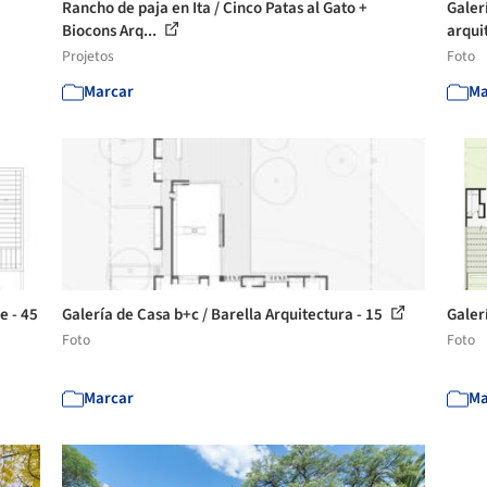
Rancho de paja en Ita / Cinco Patas al Gato +
Galer
Biocons Arq...
arquit
Projetos
Foto
Marcar
Ma
e - 45
Galería de Casa b+c / Barella Arquitectura - 15
Galer
Foto
Foto
Marcar
Ma