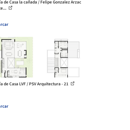
ía de Casa la cañada / Felipe Gonzalez Arzac
e...
rcar
ía de Casa LVF / PSV Arquitectura - 21
rcar