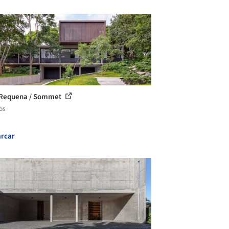
 Requena / Sommet
os
rcar