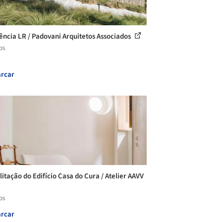
ência LR / Padovani Arquitetos Associados
os
rcar
litação do Edifício Casa do Cura / Atelier AAVV
os
rcar