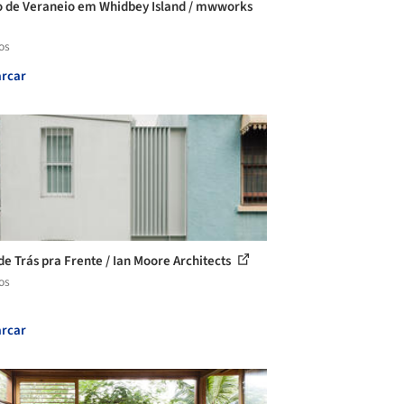
o de Veraneio em Whidbey Island / mwworks
os
rcar
de Trás pra Frente / Ian Moore Architects
os
rcar