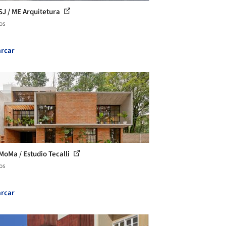
SJ / ME Arquitetura
os
rcar
MoMa / Estudio Tecalli
os
rcar