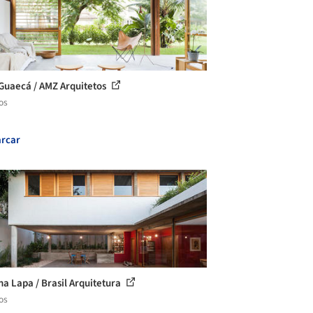
Guaecá / AMZ Arquitetos
os
rcar
na Lapa / Brasil Arquitetura
os