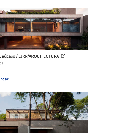
Caúcaso / JJRR/ARQUITECTURA
os
rcar