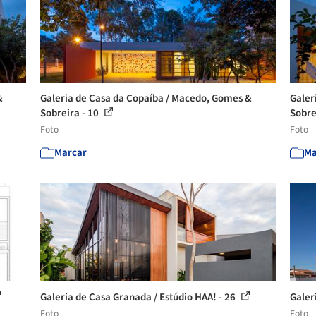
&
Galeria de Casa da Copaíba / Macedo, Gomes &
Galer
Sobreira - 10
Sobre
Foto
Foto
Marcar
Ma
Galeria de Casa Granada / Estúdio HAA! - 26
Galer
Foto
Foto