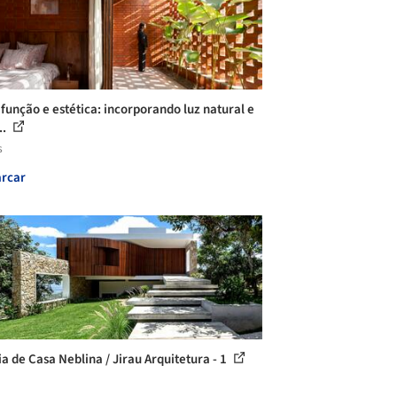
 função e estética: incorporando luz natural e
..
s
rcar
ia de Casa Neblina / Jirau Arquitetura - 1