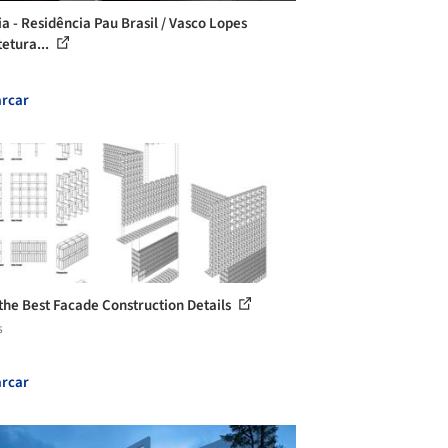
ia - Residência Pau Brasil / Vasco Lopes
tetura...
rcar
 the Best Facade Construction Details
s
rcar