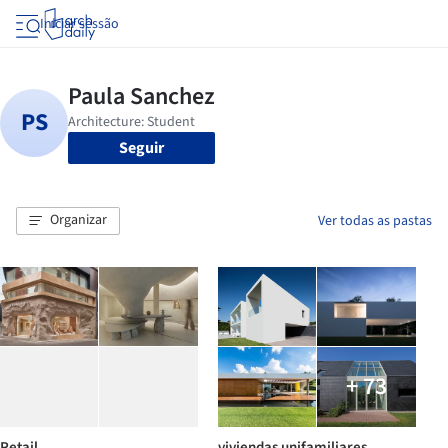
Iniciar sessão
Seguir
Organizar
Ver todas as pastas
+ 73
Retail
viviendas unifamiliares