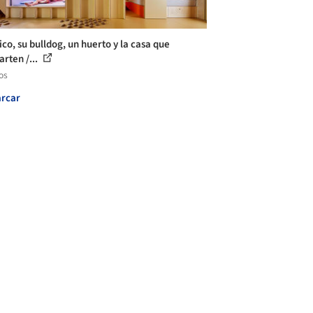
co, su bulldog, un huerto y la casa que
rten /...
os
rcar