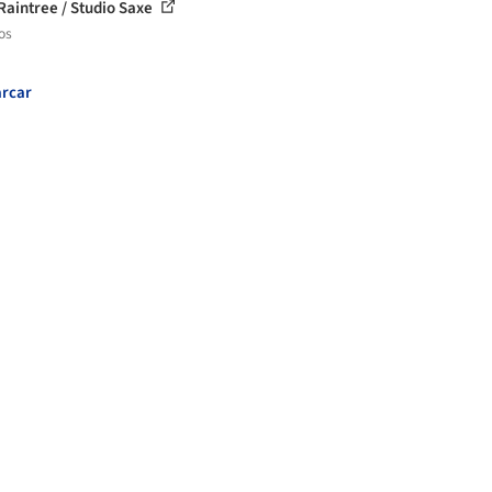
Raintree / Studio Saxe
os
rcar