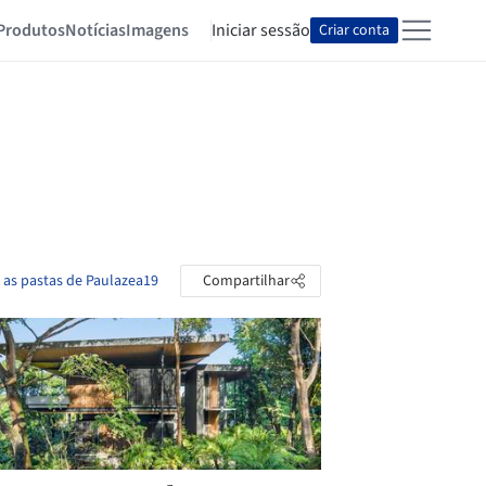
Produtos
Notícias
Imagens
Iniciar sessão
Criar conta
 as pastas de Paulazea19
Compartilhar