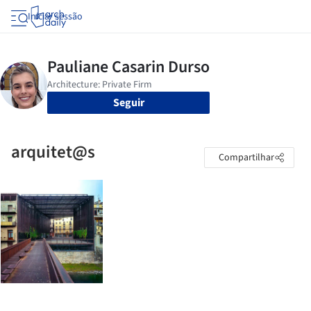
Iniciar sessão
Seguir
arquitet@s
Compartilhar