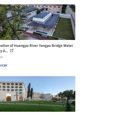
ation of Huangpu River Yangpu Bridge Water
y A...
os
rcar