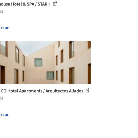
ouse Hotel & SPA / STARH
os
rcar
CO Hotel Apartments / Arquitectos Aliados
os
rcar