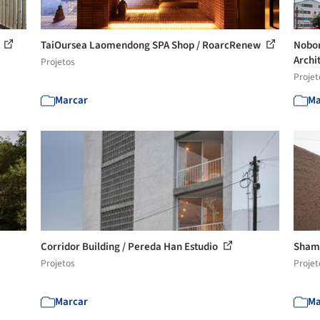
.
TaiOursea Laomendong SPA Shop / RoarcRenew
Nobor
Archi
Projetos
Projet
Marcar
Ma
Corridor Building / Pereda Han Estudio
Shama
Projetos
Projet
Marcar
Ma