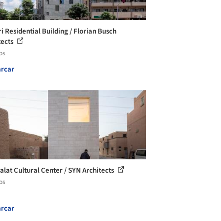
i Residential Building / Florian Busch
tects
os
rcar
lat Cultural Center / SYN Architects
os
rcar