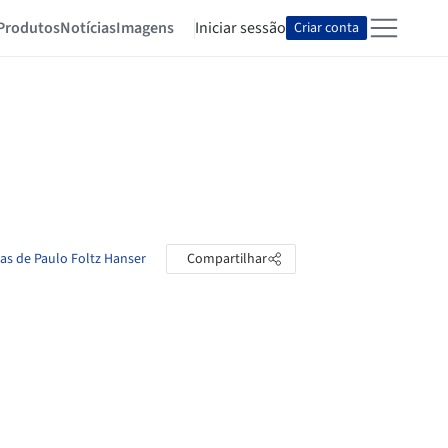
Produtos
Notícias
Imagens
Iniciar sessão
Criar conta
tas de Paulo Foltz Hanser
Compartilhar