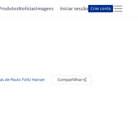
Produtos
Notícias
Imagens
Iniciar sessão
Criar conta
tas de Paulo Foltz Hanser
Compartilhar