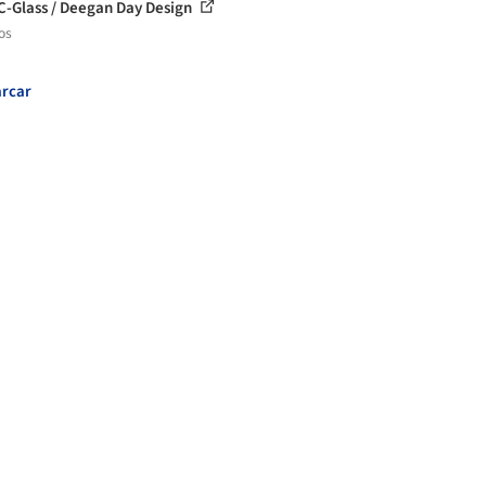
C-Glass / Deegan Day Design
os
rcar