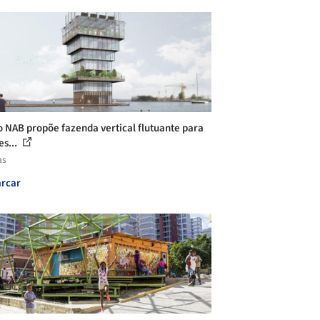
o NAB propõe fazenda vertical flutuante para
es...
as
rcar