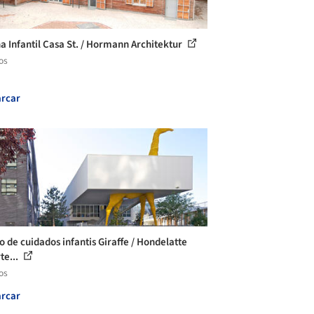
na Infantil Casa St. / Hormann Architektur
os
rcar
o de cuidados infantis Giraffe / Hondelatte
te...
os
rcar