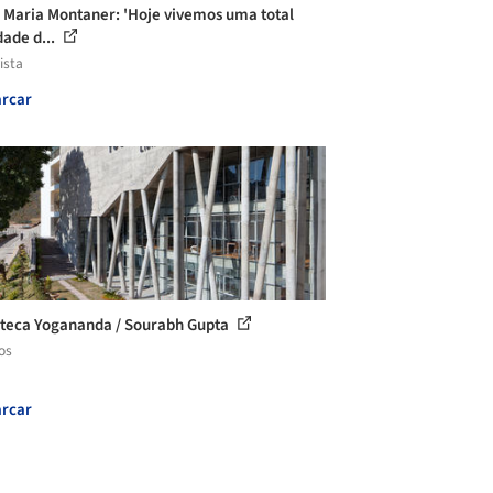
 Maria Montaner: 'Hoje vivemos uma total
dade d...
ista
rcar
oteca Yogananda / Sourabh Gupta
os
rcar