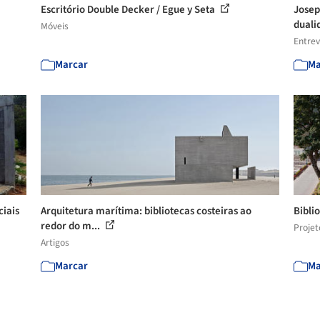
Escritório Double Decker / Egue y Seta
Josep
duali
Móveis
Entrev
Marcar
Ma
ciais
Arquitetura marítima: bibliotecas costeiras ao
Bibli
redor do m...
Projet
Artigos
Marcar
Ma