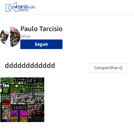
Iniciar sessão
Seguir
dddddddddddd
Compartilhar