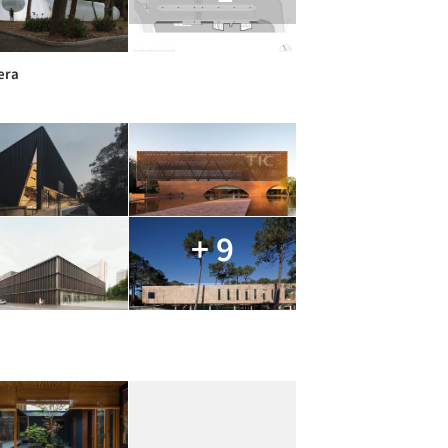
era
+ 9