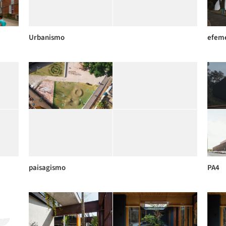
Urbanismo
efem
paisagismo
PA4