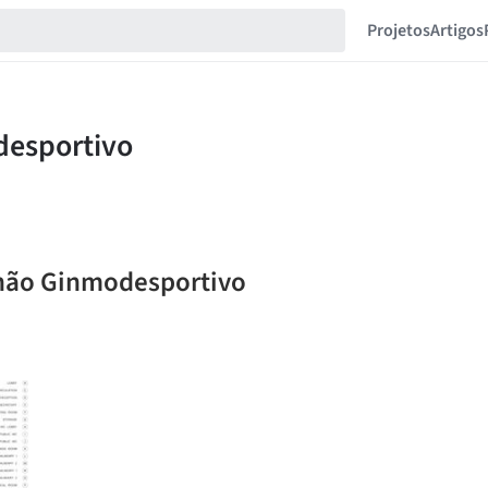
Projetos
Artigos
lhão Ginmodesportivo