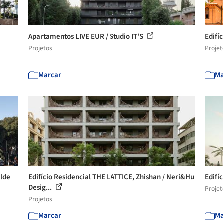
Apartamentos LIVE EUR / Studio IT'S
Edifí
Projetos
Projet
Marcar
Ma
alde
Edifício Residencial THE LATTICE, Zhishan / Neri&Hu
Edifí
Desig...
Projet
Projetos
Marcar
Ma