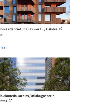
io Residencial St. Olavsvei 18 / Oslotre
os
rcar
cio Alameda Jardins / aflalo/gasperini
tetos