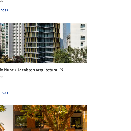
os
rcar
cio Nube / Jacobsen Arquitetura
os
rcar