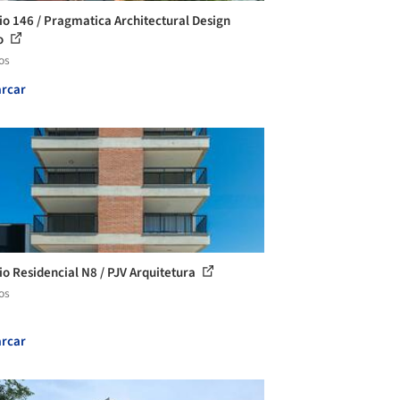
cio 146 / Pragmatica Architectural Design
o
os
rcar
cio Residencial N8 / PJV Arquitetura
os
rcar