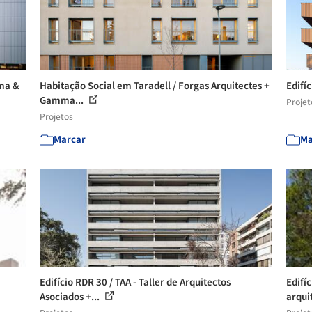
uma &
Habitação Social em Taradell / Forgas Arquitectes +
Edifíc
Gamma...
Projet
Projetos
Marcar
Ma
Edifício RDR 30 / TAA - Taller de Arquitectos
Edifí
Asociados +...
arqui