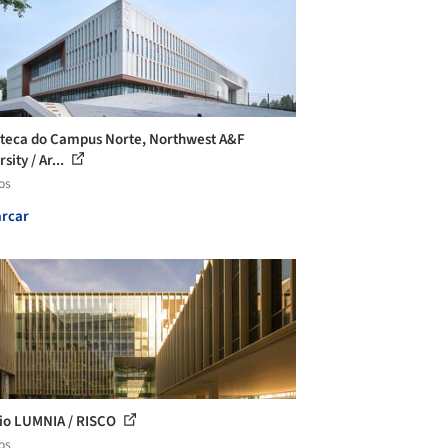
oteca do Campus Norte, Northwest A&F
sity / Ar...
os
rcar
cio LUMNIA / RISCO
os