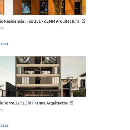
cio Residencial Foz 351 / dEMM Arquitectura
os
rcar
cio Torre 2271 / Di Frenna Arquitectos
os
rcar