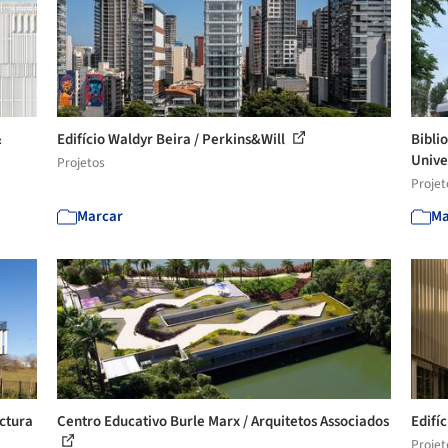
&
Edifício Waldyr Beira / Perkins&Will
Bibli
Univer
Projetos
Projet
Marcar
Ma
ectura
Centro Educativo Burle Marx / Arquitetos Associados
Edifí
Projet