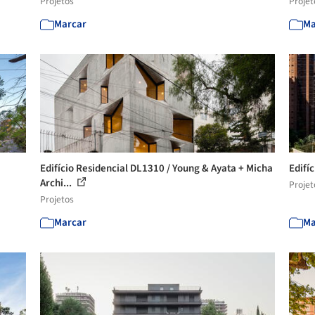
Projetos
Projet
Marcar
Ma
Edifício Residencial DL1310 / Young & Ayata + Micha
Edifí
Archi...
Projet
Projetos
Marcar
Ma