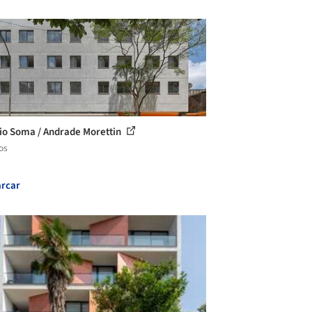
cio Soma / Andrade Morettin
os
rcar