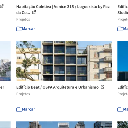
Habitação Coletiva | Venice 315 / Logoexisto by Paz
Edifí
da Co...
Studi
Projetos
Projet
Marcar
Ma
per
Edifício Beat / OSPA Arquitetura e Urbanismo
Edifí
Projetos
Projet
Marcar
Ma