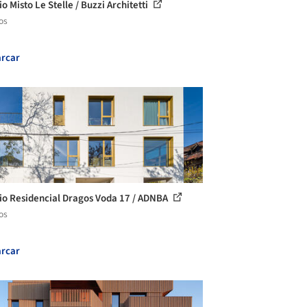
io Misto Le Stelle / Buzzi Architetti
os
rcar
cio Residencial Dragos Voda 17 / ADNBA
os
rcar