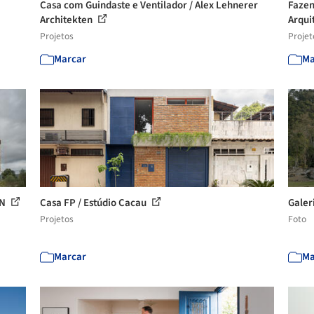
Casa com Guindaste e Ventilador / Alex Lehnerer
Fazen
Architekten
Arqui
Projetos
Projet
Marcar
Ma
ON
Casa FP / Estúdio Cacau
Galer
Projetos
Foto
Marcar
Ma