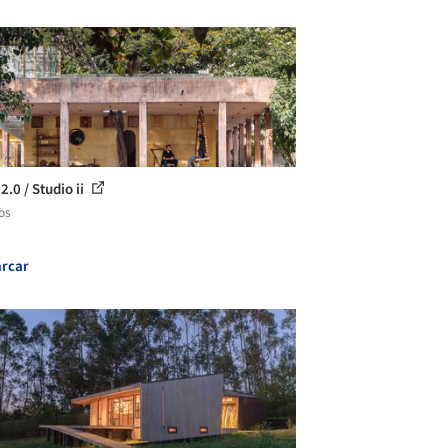
.0 / Studio ii
os
rcar