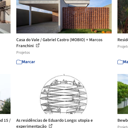
Casa do Vale / Gabriel Castro (MOBIO) + Marcos
Resid
Franchini
Projet
Projetos
Marcar
Ma
d 15 /
As residências de Eduardo Longo: utopia e
Bewbo
experimentação
Projet