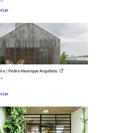
os
rcar
iro / Pedro Henrique Arquiteto
os
rcar