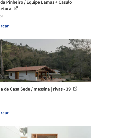
da Pinheiro / Equipe Lamas + Casulo
tetura
os
rcar
ia de Casa Sede / messina | rivas - 39
rcar