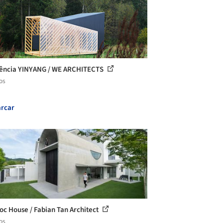
ência YINYANG / WE ARCHITECTS
os
rcar
c House / Fabian Tan Architect
os