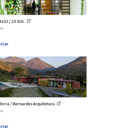
3x33 / 23 SUL
os
rcar
Terra / Bernardes Arquitetura
os
rcar