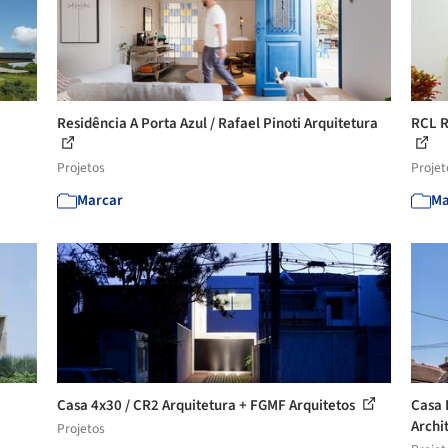
Residência A Porta Azul / Rafael Pinoti Arquitetura
RCL R
Projetos
Projet
Marcar
Ma
Casa 4x30 / CR2 Arquitetura + FGMF Arquitetos
Casa 
Archi
Projetos