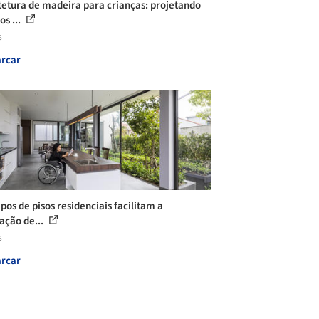
tetura de madeira para crianças: projetando
os ...
s
rcar
pos de pisos residenciais facilitam a
lação de...
s
rcar