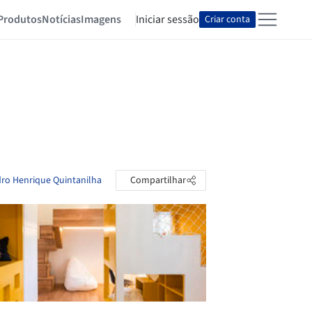
Produtos
Notícias
Imagens
Iniciar sessão
Criar conta
dro Henrique Quintanilha
Compartilhar