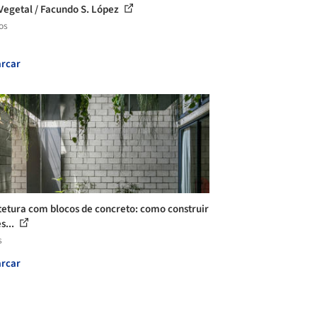
Vegetal / Facundo S. López
os
rcar
tetura com blocos de concreto: como construir
s...
s
rcar