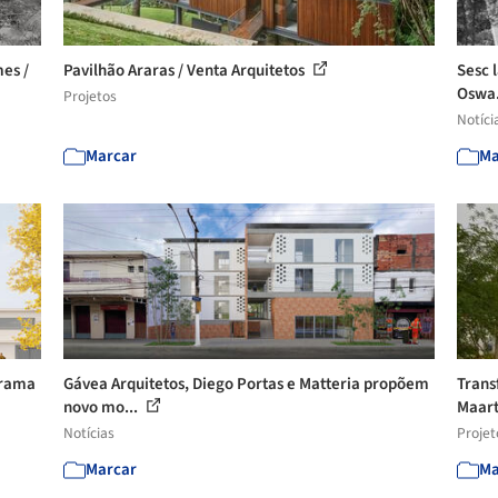
mes /
Pavilhão Araras / Venta Arquitetos
Sesc 
Oswa.
Projetos
Notíci
Marcar
Ma
grama
Gávea Arquitetos, Diego Portas e Matteria propõem
Trans
novo mo...
Maart
Notícias
Projet
Marcar
Ma