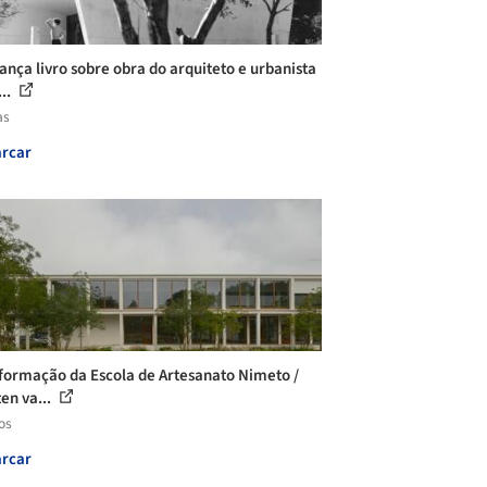
lança livro sobre obra do arquiteto e urbanista
..
as
rcar
formação da Escola de Artesanato Nimeto /
en va...
os
rcar