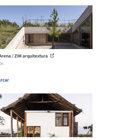
Arena / ZIM arquitextura
os
rcar