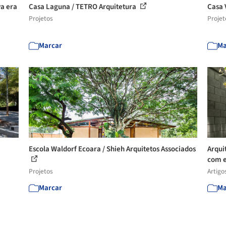
va era
Casa Laguna / TETRO Arquitetura
Casa 
Projetos
Projet
Marcar
Ma
Escola Waldorf Ecoara / Shieh Arquitetos Associados
Arqui
com e
Projetos
Artigo
Marcar
Ma