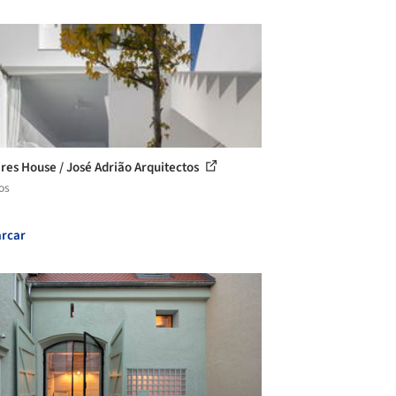
res House / José Adrião Arquitectos
os
rcar