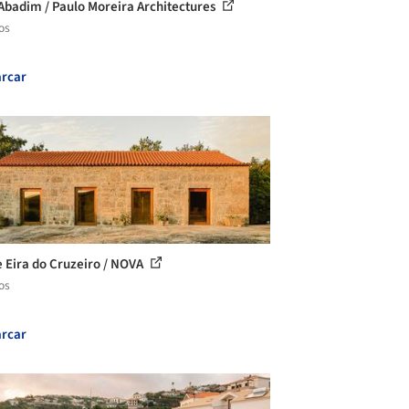
Abadim / Paulo Moreira Architectures
os
rcar
 Eira do Cruzeiro / NOVA
os
rcar