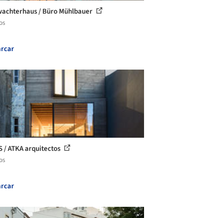
achterhaus / Büro Mühlbauer
os
rcar
S / ATKA arquitectos
os
rcar