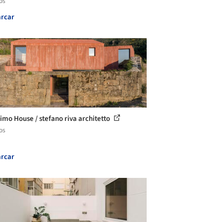
os
rcar
imo House / stefano riva architetto
os
rcar