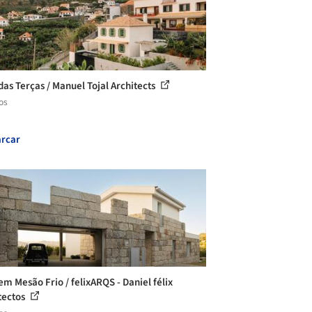
das Terças / Manuel Tojal Architects
os
rcar
em Mesão Frio / felixARQS - Daniel félix
tectos