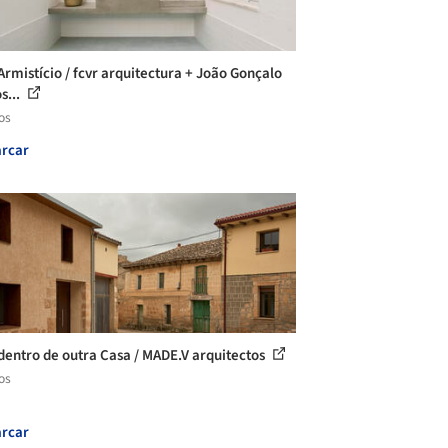
Armistício / fcvr arquitectura + João Gonçalo
s...
os
rcar
dentro de outra Casa / MADE.V arquitectos
os
rcar