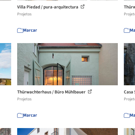
Villa Piedad / pura-arquitectura
Thürw
Projetos
Projet
Marcar
Ma
Thürwachterhaus / Büro Mühlbauer
Casa 
Projetos
Projet
Marcar
Ma