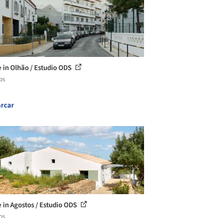
 in Olhão / Estudio ODS
os
rcar
 in Agostos / Estudio ODS
os