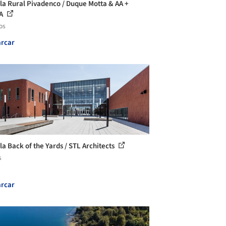
la Rural Pivadenco / Duque Motta & AA +
A
os
rcar
la Back of the Yards / STL Architects
s
rcar