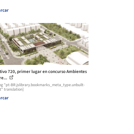
rcar
tivo 720, primer lugar en concurso Ambientes
re...
ng "pt-BR.jslibrary.bookmarks_meta_type.unbuilt-
t" translation]
rcar