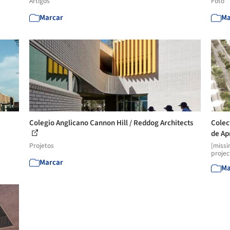
Artigos
Foto
Marcar
Ma
Colegio Anglicano Cannon Hill / Reddog Architects
Colec
de Ap
Projetos
[missi
projec
Marcar
Ma