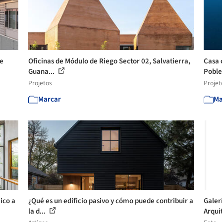
de
Oficinas de Módulo de Riego Sector 02, Salvatierra,
Casa 
Guana...
Pobl
Projetos
Projet
Marcar
Ma
ico a
¿Qué es un edificio pasivo y cómo puede contribuir a
Galer
la d...
Arquit