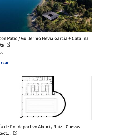
con Patio / Guillermo Hevia García + Catalina
ete
os
rcar
ía de Polideportivo Atxuri / Ruiz - Cuevas
ect...